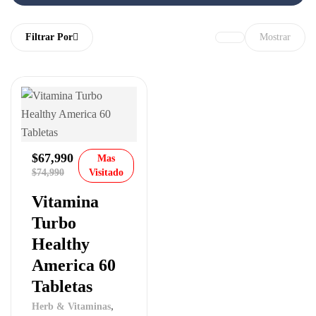
Filtrar Por
Mostrar
$
67,990
Mas
$
74,990
Visitado
Vitamina
Turbo
Healthy
America 60
Tabletas
,
Herb & Vitaminas